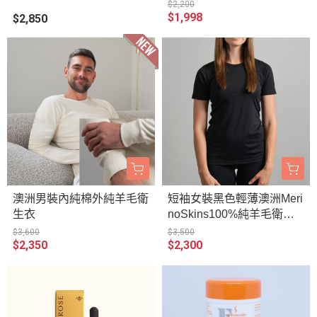
$2,200
$1,998
$2,850
澳洲男裝內純棉外純羊毛衛
短袖女裝黑色輕薄澳洲Meri
生衣
noSkins100%純羊毛衛生
衣
$3,600
$3,500
$2,350
$2,300