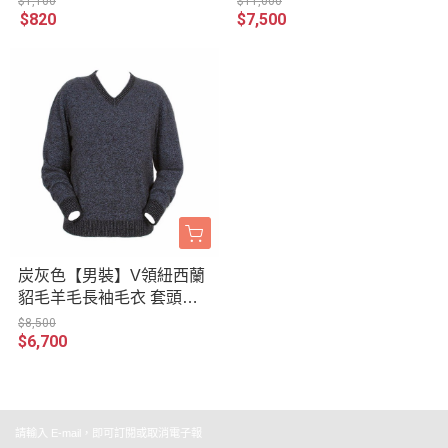
$1,100
$11,000
$820
$7,500
炭灰色【男裝】V領紐西蘭
貂毛羊毛長袖毛衣 套頭毛
衣男V領毛衣冬季保暖毛衣
$8,500
$6,700
推薦
請輸入 E-mail，即可訂閱或取消電子報