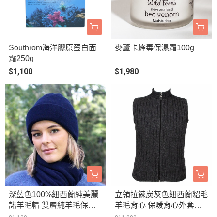
Southrom海洋膠原蛋白面
麥蘆卡蜂毒保濕霜100g
霜250g
$1,100
$1,980
深藍色100%紐西蘭純美麗
立領拉鍊炭灰色紐西蘭貂毛
諾羊毛帽 雙層純羊毛保暖
羊毛背心 保暖背心外套男
帽登山帽男用女用
用女用冬季保暖毛衣推薦