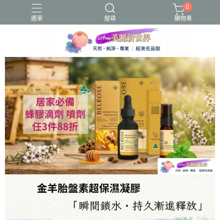
0
選單
搜尋
購物車
圍脖
蜂毒
貝蕾帽
露指