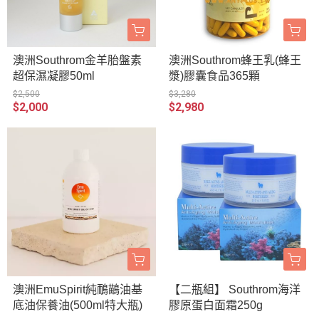
澳洲Southrom金羊胎盤素
澳洲Southrom蜂王乳(蜂王
超保濕凝膠50ml
漿)膠囊食品365顆
$2,500
$3,280
$2,000
$2,980
澳洲EmuSpirit純鴯鶓油基
【二瓶組】 Southrom海洋
底油保養油(500ml特大瓶)
膠原蛋白面霜250g