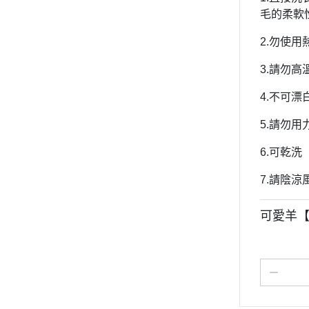
毛的柔軟
2.勿使
3.請勿高
4.不可漂
5.請勿用
6.可乾洗
7.請陰
可愛羊