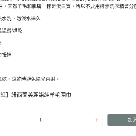
性，天然羊毛和肌膚一樣是蛋白質，所以不要用酵素洗衣精會分
用熱水洗、勿浸水過久
溫溫燙/烘乾
白
力扭擰
涼風乾，晾乾時避免陽光直射。
【紅】紐西蘭美麗諾純羊毛圍巾
加