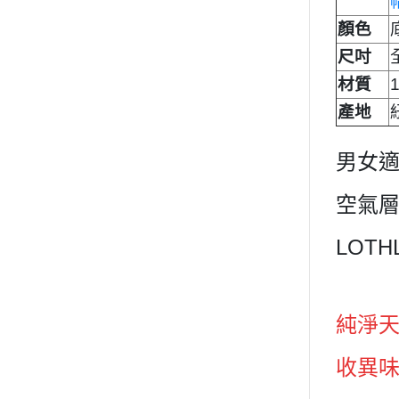
顏色
尺吋
材質
產地
男女
空氣層
LOT
純淨天
收異