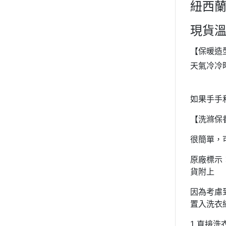
紐西蘭
現貨
【保暖造
天氣冷冷
如果手手
【洗滌保
很簡單，
原廠標示
貨附上
因為考慮
置入洗衣
1.直接