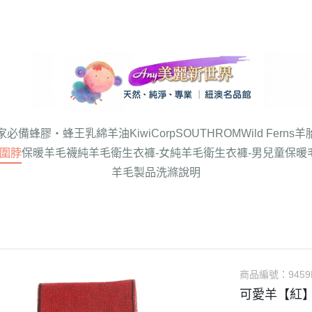
家必備
蜂膠‧蜂王乳
綿羊油
KiwiCorp
SOUTHROM
Wild Ferns
羊
圍脖
保暖羊毛襪
純羊毛衛生衣褲-女
純羊毛衛生衣褲-男
兒童保暖
羊毛製品洗滌說明
商品編號：
945
可愛羊【紅