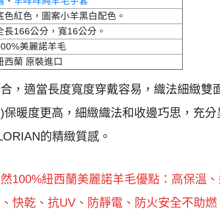
帽
、
羊咩咩純羊毛手套
底色紅色，圖案小羊黑白配色。
全長166公分，寬16公分
。
100%美麗諾羊毛
紐西蘭 原裝進口
適合，適當長度寬度穿戴容易，
織
法細緻
雙
)保暖度更高，細緻織法和收邊巧思，充分
HLORIAN的精緻質感。
然100%紐西蘭美麗諾羊毛優點：
高保溫、
味、快乾、
抗UV、防靜電、防火安全不助