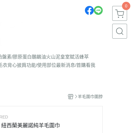
0
胎盤素/膠原蛋白
鴯鶓油
火山泥
皇室賦活蜂萃
毛衣背心披肩
功能/使用部位
最新消息/首購看我
羊毛圍巾圍脖
9RED
】紐西蘭美麗諾純羊毛圍巾