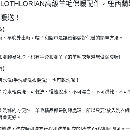
LOTHLORIAN高級羊毛保暖配件，紐西
溫暖送！
型】
時、早晚外出時，帽子和圍巾是讓頭部做好保暖的簡單方法。
和腳腳易冰冷，也有手套和腳丫子的羊毛衣幫幫您做保暖喔!
養】
可水洗(手洗或洗衣機洗)、也可乾洗喔！
：冷水輕柔洗、可乾洗、慢速脫水、不可漂白、不可烘乾、不可扭
到洗滌的方便性，羊毛精品都是防縮處理，所以只要*放入洗衣網
網會更好。
洗衣機洗，洗衣精和洗衣行程和洗羊毛衣的(模式)行程相同即可。