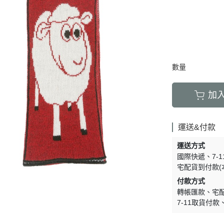
數量
加
運送&付款
運送方式
國際快遞
7-
宅配貨到付款(
付款方式
轉帳匯款
宅
7-11取貨付款