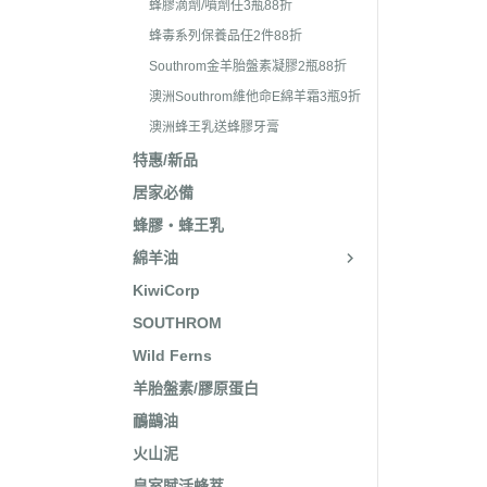
蜂膠滴劑/噴劑任3瓶88折
蜂毒系列保養品任2件88折
Southrom金羊胎盤素凝膠2瓶88折
澳洲Southrom維他命E綿羊霜3瓶9折
澳洲蜂王乳送蜂膠牙膏
特惠/新品
居家必備
蜂膠‧蜂王乳
綿羊油
KiwiCorp
SOUTHROM
Wild Ferns
羊胎盤素/膠原蛋白
鴯鶓油
火山泥
皇室賦活蜂萃