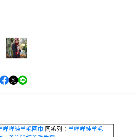
情
羊咩咩純羊毛圍巾
同系列：
羊咩咩純羊毛