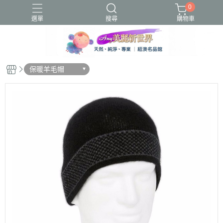
0
選單
搜尋
購物車
圍脖
蜂毒
貝蕾帽
露指
保暖羊毛帽