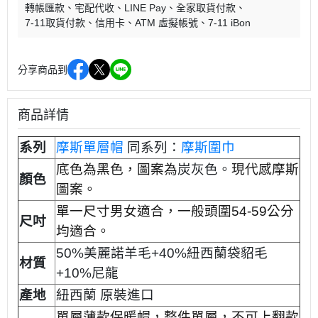
轉帳匯款
宅配代收
LINE Pay
全家取貨付款
7-11取貨付款
信用卡
ATM 虛擬帳號
7-11 iBon
分享商品到
商品詳情
系列
摩斯單層帽
同系列：
摩斯圍巾
底色為黑色，圖案為
炭灰色
。
現代感摩斯
顏色
圖案。
單一尺寸男女適合，一般頭圍54-59公分
尺吋
均適合。
50%美麗諾羊毛+40%紐西蘭袋貂毛
材質
+10%尼龍
產地
紐西蘭 原裝進口
單層薄款保暖帽，整件單層，不可上翻款