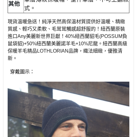
其他
式。
現貨溫暖急送！純淨天然高保溫材質提供好溫暖、精緻
質感、輕巧又柔軟、毛茸茸觸感超舒服的！紐西蘭原裝
進口Any美麗新世界巨獻！40%紐西蘭貂毛(POSSUM負
鼠袋貂)+50%紐西蘭美麗諾羊毛+10%尼龍。紐西蘭高級
保暖羊毛精品LOTHLORIAN品牌，織法細緻，優雅清
新。
穿戴圖示：