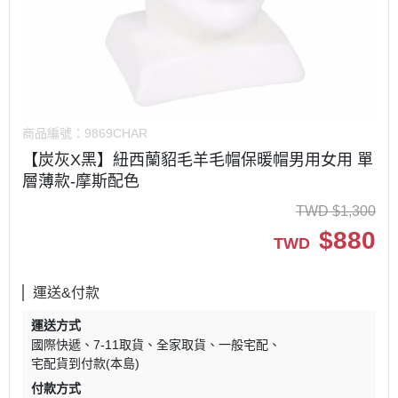
商品編號：
9869CHAR
【炭灰X黑】紐西蘭貂毛羊毛帽保暖帽男用女用 單
層薄款-摩斯配色
TWD
$
1,300
$
880
TWD
運送&付款
運送方式
國際快遞
7-11取貨
全家取貨
一般宅配
宅配貨到付款(本島)
付款方式