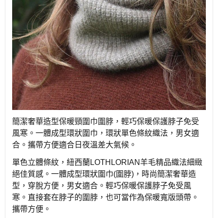
簡潔奢華造型保暖頸圍巾圍脖，輕巧保暖保護脖子免受
風寒。一體成型環狀圍巾，環狀單色條紋織法，男女適
合。攜帶方便適合日夜溫差大氣候。
單色立體條紋，紐西蘭LOTHLORIAN羊毛精品織法細緻
絕佳質感。一體成型環狀圍巾(圍脖)，時尚簡潔奢華造
型，穿脫方便，男女適合。輕巧保暖保護脖子免受風
寒。直接套在脖子的圍脖，也可當作為保暖寬版頭帶。
攜帶方便。