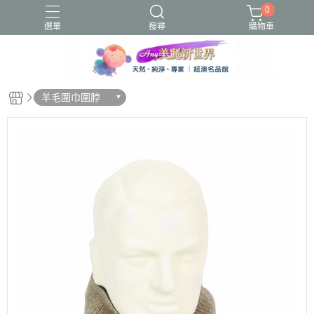
0
選單
搜尋
購物車
圍脖
蜂毒
貝蕾帽
露指
羊毛圍巾圍脖