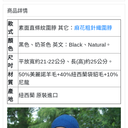
商品詳情
款
素面直條紋圍脖 其它：
麻花粗針織圍脖
式
顏
黑色、奶茶色 英文：Black、Natural。
色
尺
平放寬約21-22公分、長(高)約25公分。
吋
材
50%美麗諾羊毛+40%紐西蘭袋貂毛+10%
質
尼龍
產
紐西蘭 原裝進口
地