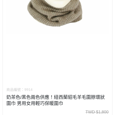
商品編號：
9914
奶茶色/黑色兩色供應！紐西蘭貂毛羊毛圍脖環狀
圍巾 男用女用輕巧保暖圍巾
TWD
$
1,800