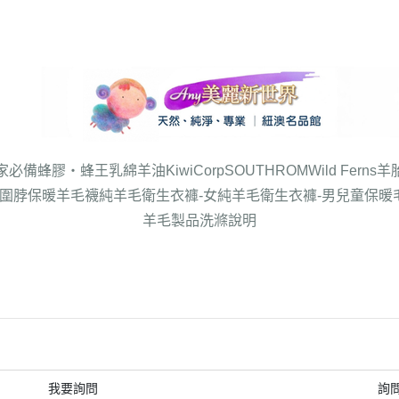
家必備
蜂膠‧蜂王乳
綿羊油
KiwiCorp
SOUTHROM
Wild Ferns
羊
圍脖
保暖羊毛襪
純羊毛衛生衣褲-女
純羊毛衛生衣褲-男
兒童保暖
羊毛製品洗滌說明
我要詢問
詢