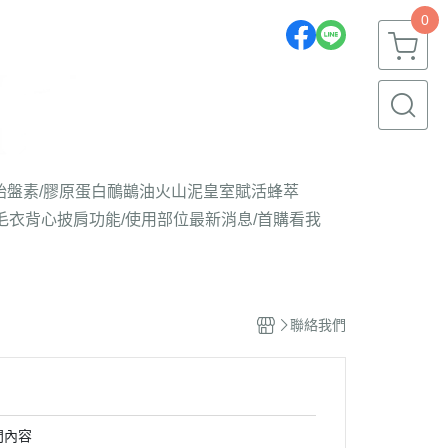
0
胎盤素/膠原蛋白
鴯鶓油
火山泥
皇室賦活蜂萃
毛衣背心披肩
功能/使用部位
最新消息/首購看我
聯絡我們
問內容