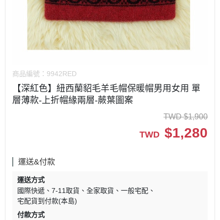
商品編號：
9942RED
【深紅色】紐西蘭貂毛羊毛帽保暖帽男用女用 單
層薄款-上折帽緣兩層-蕨葉圖案
TWD
$
1,900
$
1,280
TWD
運送&付款
運送方式
國際快遞
7-11取貨
全家取貨
一般宅配
宅配貨到付款(本島)
付款方式