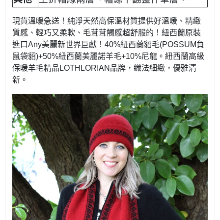
現貨溫暖急送！純淨天然高保溫材質提供好溫暖、精緻
質感、輕巧又柔軟、毛茸茸觸感超舒服的！紐西蘭原裝
進口Any美麗新世界巨獻！40%紐西蘭貂毛(POSSUM負
鼠袋貂)+50%紐西蘭美麗諾羊毛+10%尼龍。紐西蘭高級
保暖羊毛精品LOTHLORIAN品牌，織法細緻，優雅清
新。