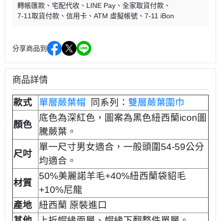
轉帳匯款
宅配代收
LINE Pay
全家取貨付款
7-11取貨付款
信用卡
ATM 虛擬帳號
7-11 iBon
分享商品到
商品詳情
款式
單層蕨葉帽
同系列：
雙層蕨葉圍巾
底色為深紅色，圖案為黑色紐西蘭icon圖
顏色
騰蕨葉。
單一尺寸男女適合，一般頭圍54-59公分
尺吋
均適合。
50%美麗諾羊毛+40%紐西蘭袋貂毛
材質
+10%尼龍
產地
紐西蘭 原裝進口
其他
上折帽緣兩層、帽緣下翻整件單層。