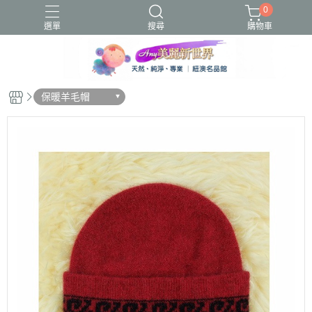
0
選單
搜尋
購物車
圍脖
蜂毒
貝蕾帽
露指
保暖羊毛帽